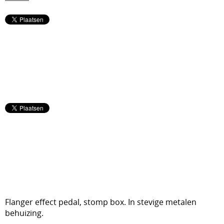
Strijkinstrumenten
Toetsen
Ukelele
Versterkers (gtr, bas, ak)
Flanger effect pedal, stomp box. In stevige metalen
behuizing.