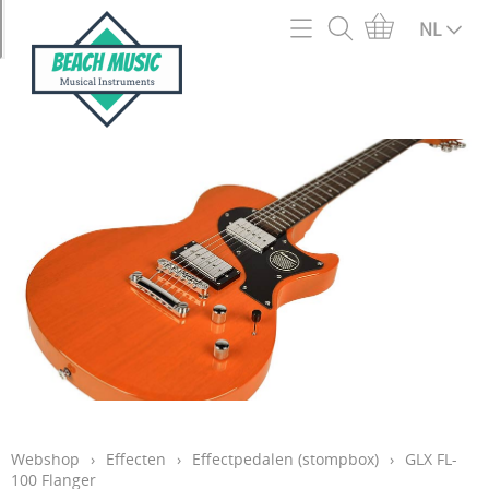
Home
NL
Webshop
2e hands en outlet
Info
Acc en onderdelen snaarinstrumenten
Contact
Accordeons
Mijn account
Akoestische Gitaren
Openingsuren
Basgitaren
Blaasinstrumenten
Verzendingen
Bladmuziek en muziekboeken
Garantie
Bluegrass/Folk instrumenten
Webshop
›
Effecten
›
Effectpedalen (stompbox)
›
GLX FL-
Cadeaubon
100 Flanger