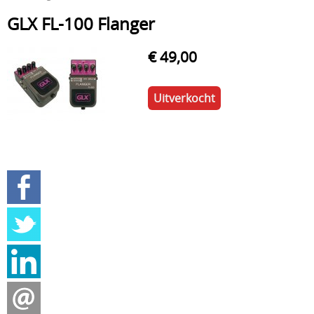
GLX FL-100 Flanger
Cursussen gitaar, keyboard, ukelele en slagwerk
Drums en percussie
€ 49,00
Effecten
Uitverkocht
Elektrische gitaren
Herstellingen
Klassieke gitaren
Kledij
Mondharpen
Muzieksoftware/CD ROM/DVD
Muzikale geschenken
Podium/Geluid