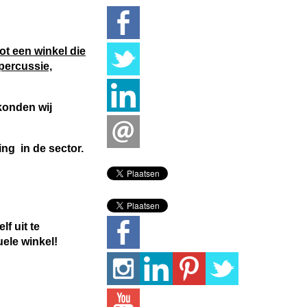
ot een winkel die
percussie,
 konden wij
ing in de sector.
f uit te
uele winkel!