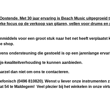
Oostende. Met 30 jaar ervaring is Beach Music uitgegroeid t
ke focus op de verkoop van gitaren, vellen voor drums en 
inmiddels voor een groot stuk naar het net heeft verplaatst
ne shop.
vens ondersteuning die gestoeld is op een jarenlange ervar
js-kwaliteitverhouding te kunnen aanbieden.
rzel dan niet om ons te contacteren.
elefonisch (0496 810820). Wenst u liever onze instrumenten zel
at 54 te Maldegem! Veel
plezier bij het winkelen in onze virt