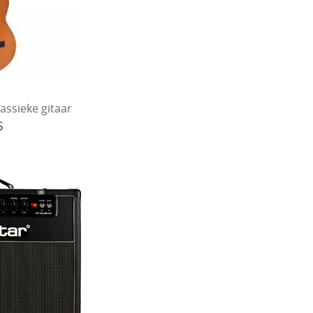
assieke gitaar
5