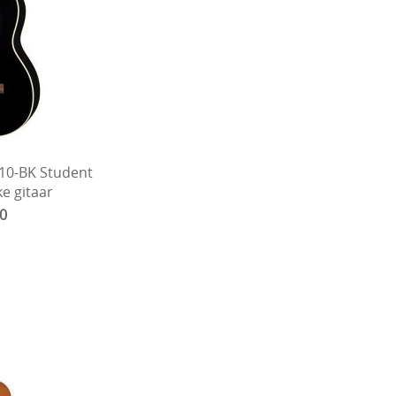
-10-BK Student
ke gitaar
00