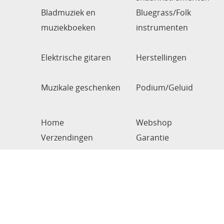
Bladmuziek en
Bluegrass/Folk
muziekboeken
instrumenten
Elektrische gitaren
Herstellingen
Muzikale geschenken
Podium/Geluid
Home
Webshop
Verzendingen
Garantie
Van Audenhove, Serge
BE0781157034
Bogaardestraat 54
9990 Maldegem
België