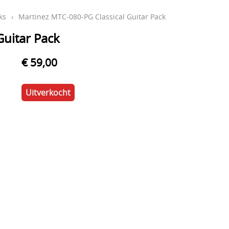
ks
›
Martinez MTC-080-PG Classical Guitar Pack
Guitar Pack
€ 59,00
Uitverkocht