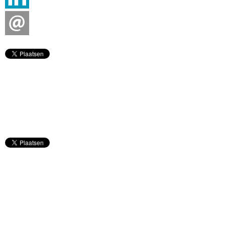
Strijkinstrumenten
Toetsen
Ukelele
Versterkers (gtr, bas, ak)