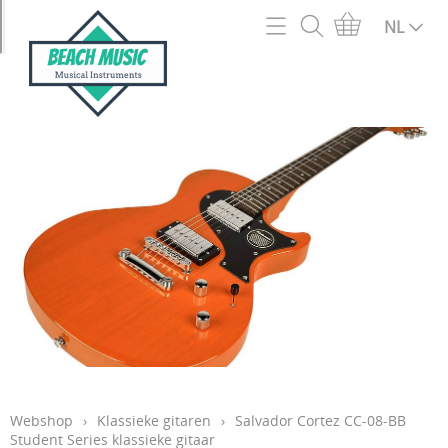
Home
NL
Webshop
2e hands en outlet
Info
Acc en onderdelen snaarinstrumenten
Contact
Accordeons
Mijn account
Akoestische Gitaren
Openingsuren
Basgitaren
Blaasinstrumenten
Verzendingen
Bladmuziek en muziekboeken
Garantie
Bluegrass/Folk instrumenten
Webshop
›
Klassieke gitaren
›
Salvador Cortez CC-08-BB
Cadeaubon
Student Series klassieke gitaar