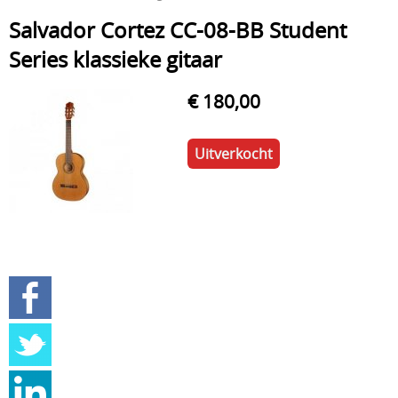
Salvador Cortez CC-08-BB Student
Cursussen gitaar, keyboard, ukelele en slagwerk
Series klassieke gitaar
Drums en percussie
€ 180,00
Effecten
Elektrische gitaren
Uitverkocht
Herstellingen
Klassieke gitaren
Kledij
Mondharpen
Muzieksoftware/CD ROM/DVD
Muzikale geschenken
Podium/Geluid