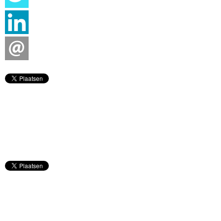
Strijkinstrumenten
Toetsen
Ukelele
Versterkers (gtr, bas, ak)