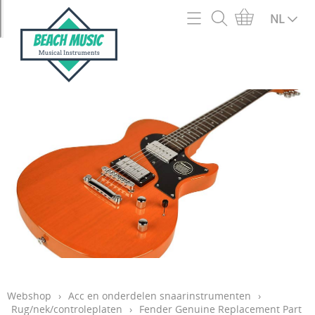
Home
NL
Webshop
2e hands en outlet
Info
Acc en onderdelen snaarinstrumenten
Contact
Accordeons
Mijn account
Akoestische Gitaren
Openingsuren
Basgitaren
Blaasinstrumenten
Verzendingen
Bladmuziek en muziekboeken
Garantie
Bluegrass/Folk instrumenten
Webshop
›
Acc en onderdelen snaarinstrumenten
›
Cadeaubon
Rug/nek/controleplaten
›
Fender Genuine Replacement Part