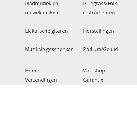
Bladmuziek en
Bluegrass/Folk
muziekboeken
instrumenten
Elektrische gitaren
Herstellingen
Muzikale geschenken
Podium/Geluid
Home
Webshop
Verzendingen
Garantie
Van Audenhove, Serge
BE0781157034
Bogaardestraat 54
9990 Maldegem
België