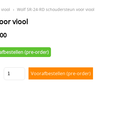
viool
›
Wolf SR-24-RD schoudersteun voor viool
oor viool
,00
fbestellen (pre-order)
l