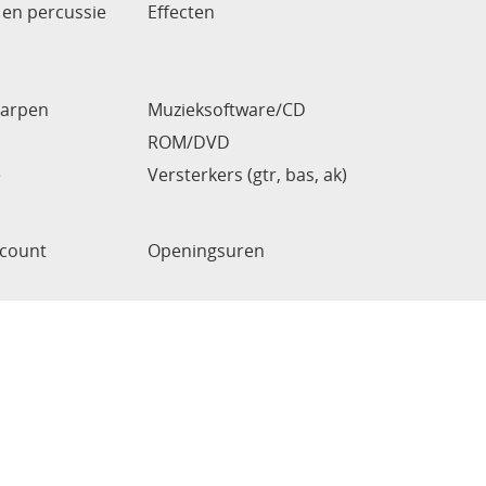
en percussie
Effecten
arpen
Muzieksoftware/CD
ROM/DVD
e
Versterkers (gtr, bas, ak)
ccount
Openingsuren