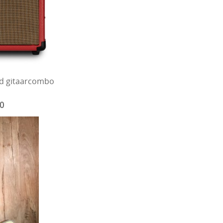
d gitaarcombo
00