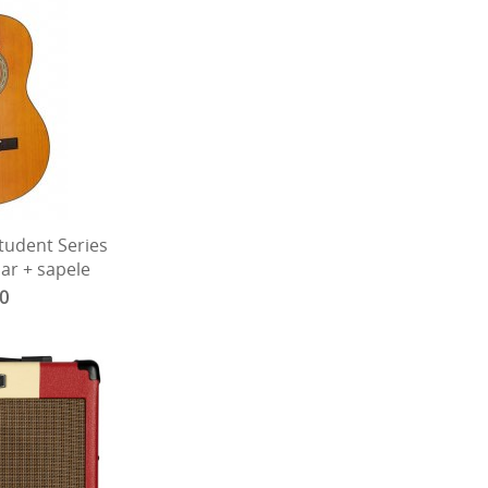
tudent Series
dar + sapele
00