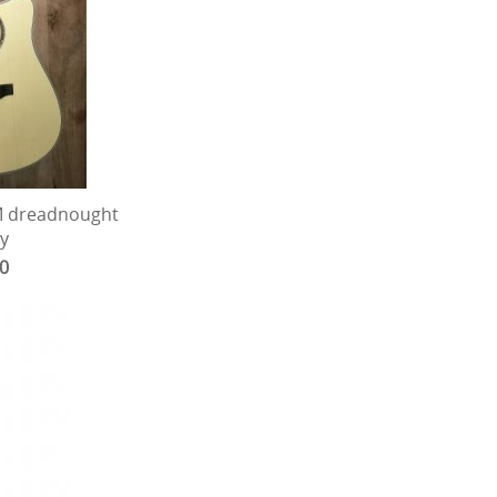
M dreadnought
y
00