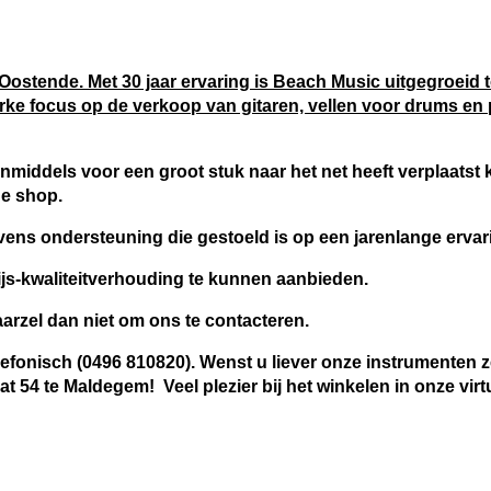
Oostende. Met 30 jaar ervaring is Beach Music uitgegroeid t
ke focus op de verkoop van gitaren, vellen voor drums en 
inmiddels voor een groot stuk naar het net heeft verplaatst
ne shop.
vens ondersteuning die gestoeld is op een jarenlange ervar
js-kwaliteitverhouding te kunnen aanbieden.
rzel dan niet om ons te contacteren.
elefonisch (0496 810820). Wenst u liever onze instrumenten zel
at 54 te Maldegem! Veel
plezier bij het winkelen in onze virt