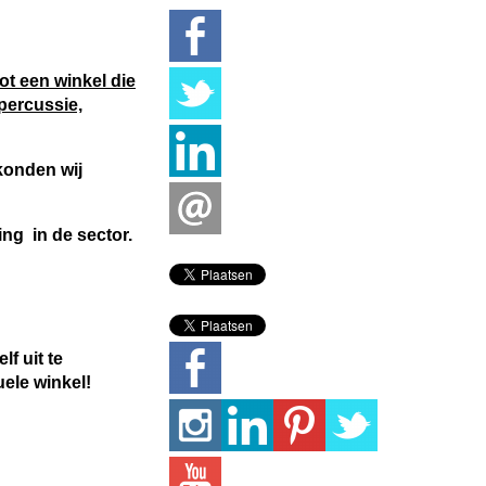
ot een winkel die
percussie,
 konden wij
ing in de sector.
f uit te
uele winkel!