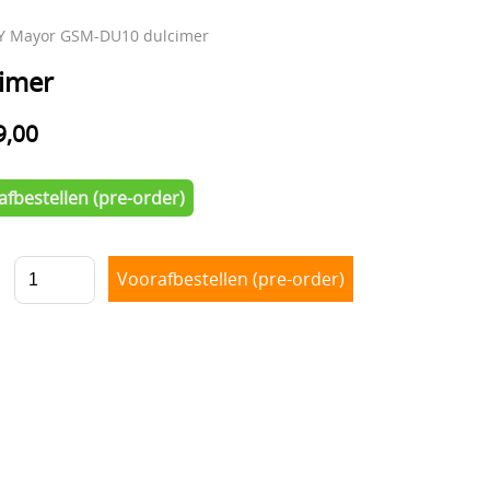
 Y Mayor GSM-DU10 dulcimer
imer
9,00
fbestellen (pre-order)
l