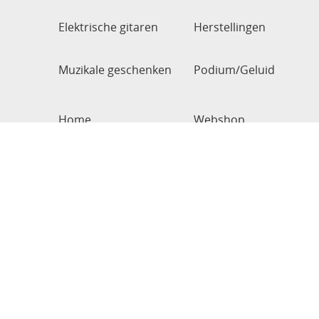
Elektrische gitaren
Herstellingen
Muzikale geschenken
Podium/Geluid
Home
Webshop
Verzendingen
Garantie
Van Audenhove, Serge
BE0781157034
Bogaardestraat 54
9990 Maldegem
België
0496810820