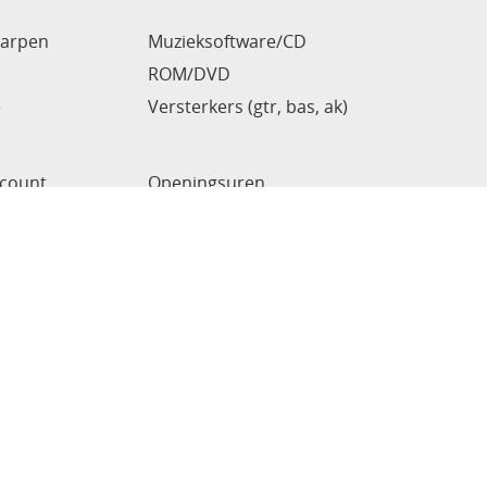
arpen
Muzieksoftware/CD
ROM/DVD
e
Versterkers (gtr, bas, ak)
ccount
Openingsuren
jn Inclusief BTW
Algemene voorwaarden
Privacyverklaring