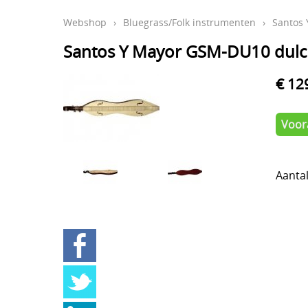
Webshop
›
Bluegrass/Folk instrumenten
›
Santos
Santos Y Mayor GSM-DU10 dulc
€ 12
Voora
Aanta