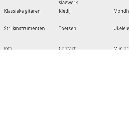
slagwerk
Klassieke gitaren
Kledij
Mondh
Strijkinstrumenten
Toetsen
Ukelel
Info
Contact
Mijn a
Alle prijzen zi