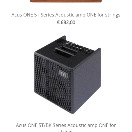
Strijkinstrumenten
Acus ONE 5T Series Acoustic amp ONE for strings
Toetsen
€ 682,00
Ukelele
Versterkers (gtr, bas, ak)
Acus ONE 5T/BK Series Acoustic amp ONE for
strings