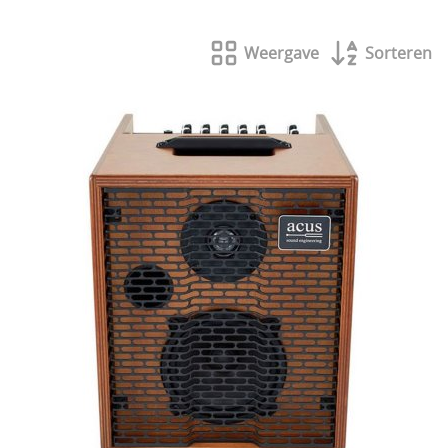
Cursussen gitaar, keyboard, ukelele en slagwerk
Weergave
Sorteren
Drums en percussie
Effecten
Elektrische gitaren
Herstellingen
Klassieke gitaren
Kledij
Mondharpen
Muzieksoftware/CD ROM/DVD
Muzikale geschenken
Podium/Geluid