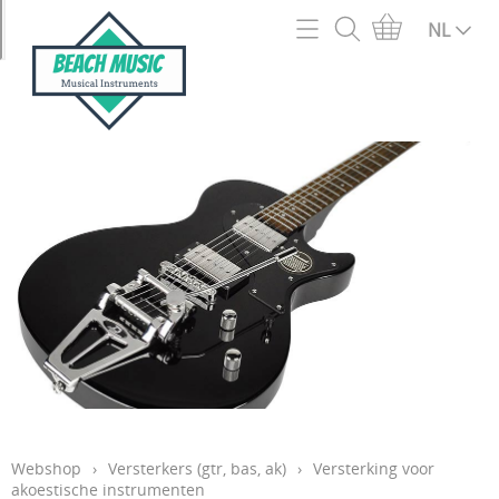
Home
NL
Webshop
2e hands en outlet
Info
Acc en onderdelen snaarinstrumenten
Contact
Accordeons
Mijn account
Akoestische Gitaren
Openingsuren
Basgitaren
Blaasinstrumenten
Verzendingen
Bladmuziek en muziekboeken
Garantie
Bluegrass/Folk instrumenten
Webshop
›
Versterkers (gtr, bas, ak)
›
Versterking voor
Cadeaubon
akoestische instrumenten