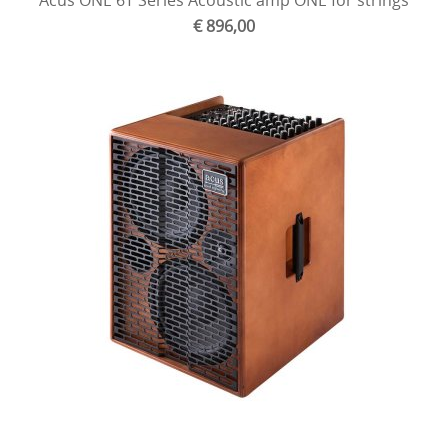
Acus ONE 6T Series Acoustic amp ONE for strings
€ 896,00