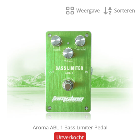
Cursussen gitaar, keyboard, ukelele en slagwerk
Weergave
Sorteren
Drums en percussie
Effecten
Elektrische gitaren
Herstellingen
Klassieke gitaren
Kledij
Mondharpen
Muzieksoftware/CD ROM/DVD
Muzikale geschenken
Aroma ABL-1 Bass Limiter Pedal
Podium/Geluid
Uitverkocht