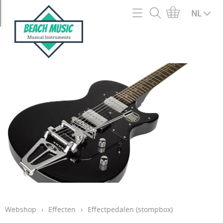
Home
NL
Webshop
2e hands en outlet
Info
Acc en onderdelen snaarinstrumenten
Contact
Accordeons
Mijn account
Akoestische Gitaren
Openingsuren
Basgitaren
Blaasinstrumenten
Verzendingen
Bladmuziek en muziekboeken
Garantie
Bluegrass/Folk instrumenten
Webshop
›
Effecten
›
Effectpedalen (stompbox)
Cadeaubon